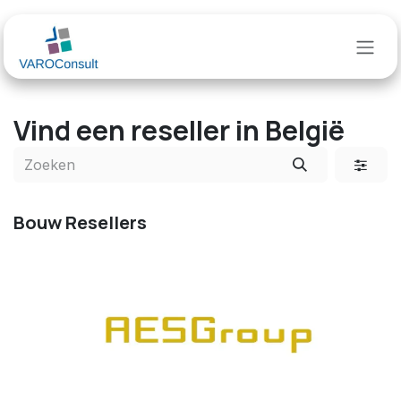
Overslaan naar inhoud
Vind een reseller
in België
Bouw
Resellers