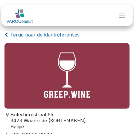
Overslaan naar inhoud
Terug naar de klantreferenties
Boterbergstraat 55
3473 Waanrode (KORTENAKEN)
België