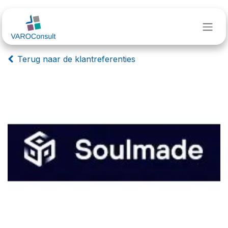
Overslaan naar inhoud
Terug naar de klantreferenties