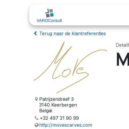
Overslaan naar inhoud
Sectoren
Odoo
Terug naar de klantreferenties
Detai
M
Patrijzendreef 3
3140 Keerbergen
België
+32 497 21 90 99
http://movescarves.com