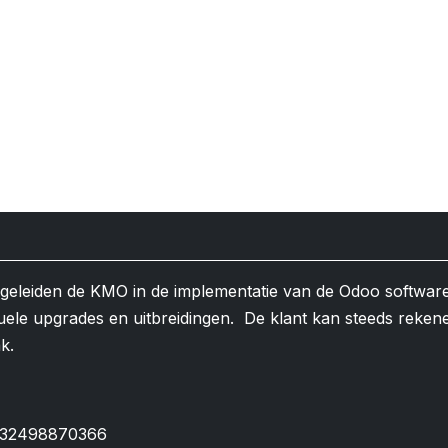
egeleiden de KMO in de implementatie van de Odoo softwar
uele upgrades en uitbreidingen. De klant kan steeds reken
ak.
32498870366