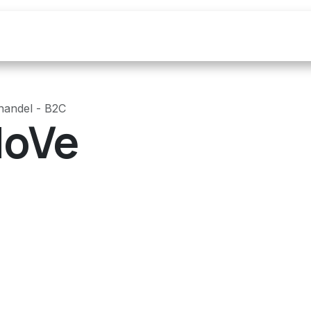
Over ons
Maak een Afspraak
Blog
lhandel - B2C
oVe