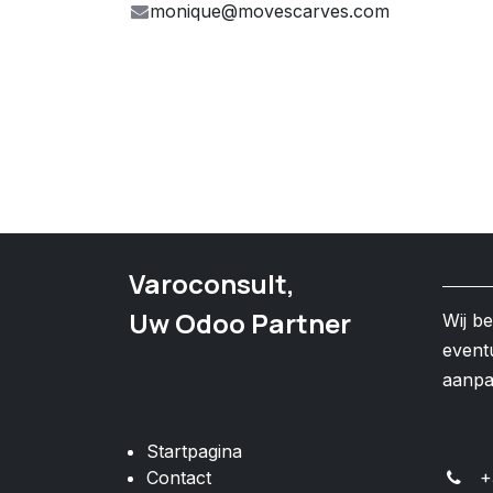
monique@movescarves.com
Varoconsult,
Uw Odoo Partner
Wij b
event
aanp
Startpagina
Contact
+