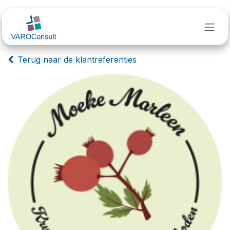
Overslaan naar inhoud
Terug naar de klantreferenties