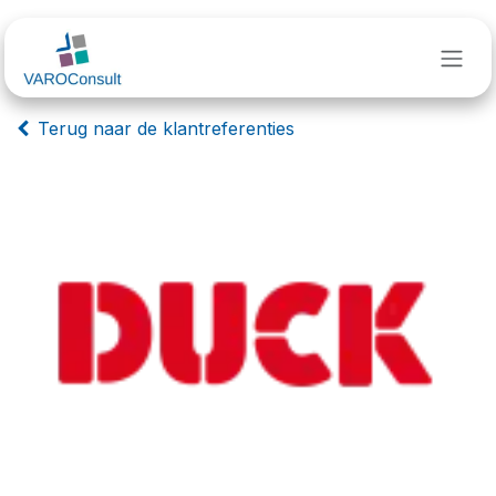
Overslaan naar inhoud
Terug naar de klantreferenties