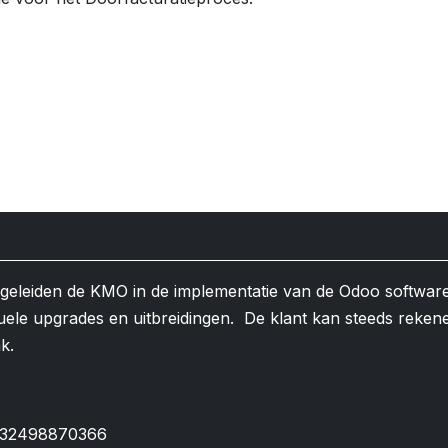
egeleiden de KMO in de implementatie van de Odoo softwar
uele upgrades en uitbreidingen. De klant kan steeds reken
ak.
32498870366