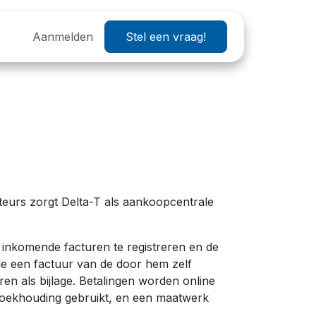
Helpdesk
Aanmelden
OXP 2026
Stel een vraag!
Wij zoeken
Vacatures
ateurs zorgt Delta-T als aankoopcentrale
inkomende facturen te registreren en de
iode een factuur van de door hem zelf
n als bijlage. Betalingen worden online
Boekhouding gebruikt, en een maatwerk