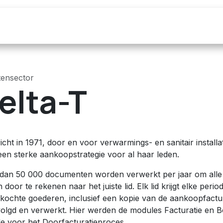
Over ons
Maak een Afspraak
Blog
tensector
elta-T
cht in 1971, door en voor verwarmings- en sanitair install
een sterke aankoopstrategie voor al haar leden.
dan 50 000 documenten worden verwerkt per jaar om alle 
 door te rekenen naar het juiste lid. Elk lid krijgt elke per
kochte goederen, inclusief een kopie van de aankoopfacture
olgd en verwerkt. Hier werden de modules Facturatie en 
e voor het Doorfacturatieproces.