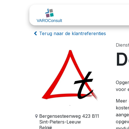
Overslaan naar inhoud
Sectoren
Odoo
Terug naar de klantreferenties
Diens
D
Opgeri
voor 
Meer 
kosten
aange
Bergensesteenweg 423 B11
opgev
Sint-Pieters-Leeuw
België
modul