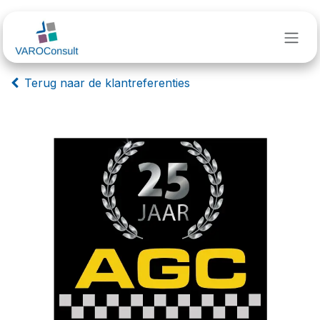
Overslaan naar inhoud
Terug naar de klantreferenties