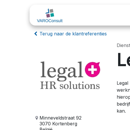
Overslaan naar inhoud
Sectoren
Odoo
Terug naar de klantreferenties
Diens
L
Legal
werkn
hiero
bedrij
kan.
Minneveldstraat 92
3070 Kortenberg
België