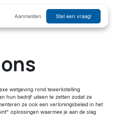
Helpdesk
Aanmelden
OXP 2026
Stel een vraag!
Wij zoeken
Vacatures
ions
exe wetgeving rond tewerkstelling
hun bedrijf uiteen te zetten zodat ze
enteren ze ook een verloningsbeleid in het
point" oplossingen waarmee je aan de slag