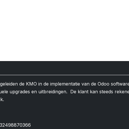
egeleiden de KMO in de implementatie van de Odoo softwar
uele upgrades en uitbreidingen. De klant kan steeds reken
ak.
32498870366