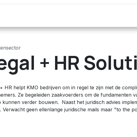
Over ons
Maak een Afspraak
Blog
tensector
egal + HR Solut
 + HR helpt KMO bedrijven om in regel te zijn met de compl
emers. Ze begeleiden zaakvoerders om de fundamenten van 
p kunnen verder bouwen. Naast het juridisch advies implem
f. Verwacht geen ellenlange juridische mails maar "to the 