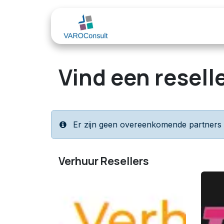
Overslaan naar inhoud
Sectoren
Odoo
Vind een resell
Er zijn geen overeenkomende partners ge
Verhuur
Resellers