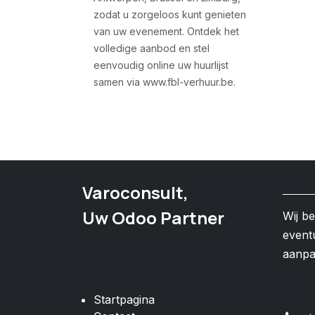
zodat u zorgeloos kunt genieten
van uw evenement. Ontdek het
volledige aanbod en stel
eenvoudig online uw huurlijst
samen via www.fbl-verhuur.be.
Varoconsult,
Uw Odoo Partner
Wij b
event
aanp
Startpagina